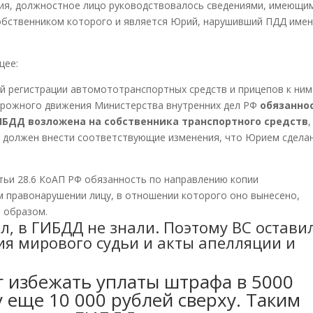
ния, должностное лицо руководствовалось сведениями, имеющи
собственником которого и является Юрий, нарушивший ПДД име
щее:
й регистрации автомототранспортных средств и прицепов к ним
орожного движения Министерства внутренних дел РФ
обязанно
БДД возложена на собственника транспортного средств
,
а должен внести соответствующие изменения, что Юрием сдела
тьи 28.6 КоАП РФ обязанность по направлению копии
м правонарушении лицу, в отношении которого оно вынесено,
 образом.
ал, в ГИБДД не знали. Поэтому ВС остави
ия мирового судьи и акты апелляции и
г избежать уплаты штрафа в 5000
у еще 10 000 рублей сверху. Таким