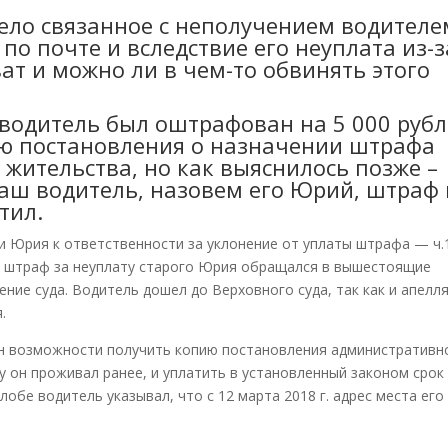
дело связанное с неполучением водителе
о почте и вследствие его неуплата из-з
ват и можно ли в чем-то обвинять этого
 водитель был оштрафован на 5 000 руб
пию постановления о назначении штрафа
 жительства, но как выяснилось позже –
наш водитель, назовем его Юрий, штраф 
тил.
и Юрия к ответственности за уклонение от уплаты штрафа — ч.1
й штраф за неуплату старого Юрия обращался в вышестоящие
ние суда. Водитель дошел до Верховного суда, так как и апелл
.
н возможности получить копию постановления административн
у он проживал ранее, и уплатить в установленный законом срок
бе водитель указывал, что с 12 марта 2018 г. адрес места его