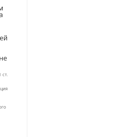
м
а
лей
не
 ст.
яция
ого